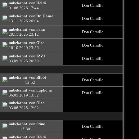
unbekannt
von
Heidi
Don Camillo
01.08.2026
17:44
unbekannt
von
Dr. House
Don Camillo
13.11.2025
20:04
unbekannt
von Fawn
Don Camillo
28.11.2025
23:12
unbekannt
von
Olea
Don Camillo
26.10.2020
23:56
unbekannt
von
IZZI
Don Camillo
03.09.2025
20:59
unbekannt
von
Bibbi
Don Camillo
12:52
unbekannt
von Euphoria
Don Camillo
06.05.2019
13:32
unbekannt
von
Olea
03.08.2025
12:02
unbekannt
von
Stine
Don Camillo
15:30
unbekannt
von
Heidi