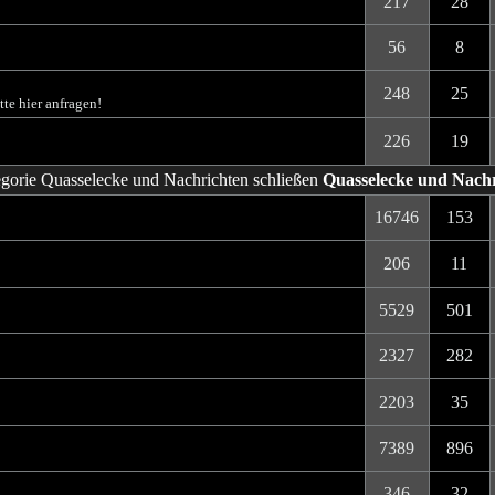
217
28
56
8
248
25
te hier anfragen!
226
19
Quasselecke und Nach
16746
153
206
11
5529
501
2327
282
2203
35
7389
896
346
32