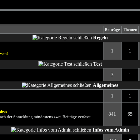
Beiträge
Themen
Regeln
1
1
Test
3
1
Allgemeines
1
1
bbys
841
65
 nach der Anmeldung mindestens zwei Beiträge verfasst
Infos vom Admin