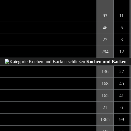
93
11
46
5
27
3
294
12
Kochen und Backen
136
27
168
45
165
41
21
6
1365
99