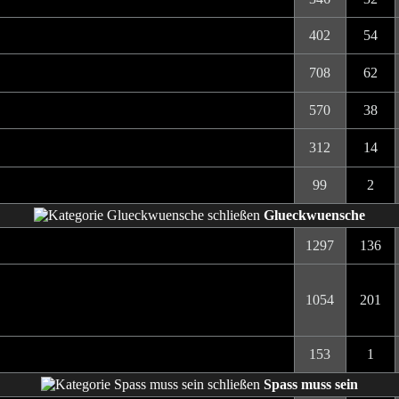
402
54
708
62
570
38
312
14
99
2
Glueckwuensche
1297
136
1054
201
153
1
Spass muss sein