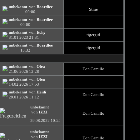
unbekannt
von
Boardfee
Stine
00:00
unbekannt
von
Boardfee
00:00
unbekannt
von
Itchy
tigergirl
31.01.2023
21:31
unbekannt
von
Boardfee
tigergirl
15:32
unbekannt
von
Olea
Don Camillo
21.06.2026
12:28
unbekannt
von
Olea
14.02.2026
17:53
unbekannt
von
Heidi
Don Camillo
29.01.2026
11:12
unbekannt
von
IZZI
Don Camillo
29.08.2022
10:55
unbekannt
von
IZZI
Don Camillo