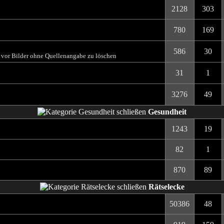
2128
303
780
169
586
30
t vor Bilder ohne Quellenangabe zu löschen
31
1
3276
49
Gesundheit
1243
19
82
1
870
89
Rätselecke
50386
48