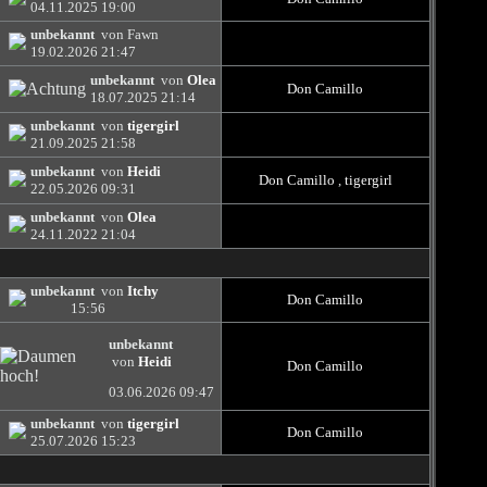
04.11.2025
19:00
unbekannt
von Fawn
19.02.2026
21:47
unbekannt
von
Olea
Don Camillo
18.07.2025
21:14
unbekannt
von
tigergirl
21.09.2025
21:58
unbekannt
von
Heidi
Don Camillo
,
tigergirl
22.05.2026
09:31
unbekannt
von
Olea
24.11.2022
21:04
unbekannt
von
Itchy
Don Camillo
15:56
unbekannt
von
Heidi
Don Camillo
03.06.2026
09:47
unbekannt
von
tigergirl
Don Camillo
25.07.2026
15:23