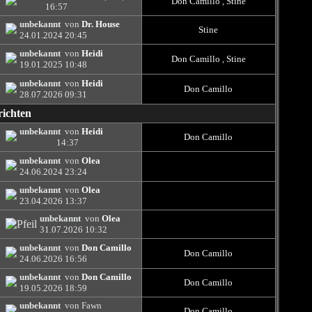
Don Camillo
,
Stine
16:57
unbekannt
von
Dr. House
Stine
24.01.2024
20:45
unbekannt
von
Heidi
Don Camillo
,
Stine
19.01.2025
10:48
unbekannt
von
Heidi
Don Camillo
28.07.2026
09:31
richten
unbekannt
von
Heidi
Don Camillo
14:37
unbekannt
von
Olea
24.06.2024
23:24
unbekannt
von
Olea
23.04.2026
13:37
unbekannt
von
Olea
31.07.2026
10:32
unbekannt
von
Don Camillo
Don Camillo
24.06.2026
16:56
unbekannt
von
Don Camillo
Don Camillo
19.05.2026
18:59
unbekannt
von Fawn
Don Camillo