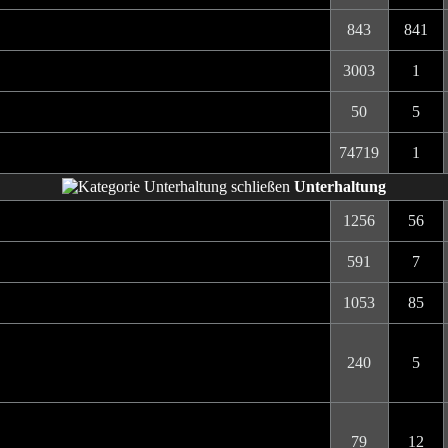
843
841
3003
1
50
5
74719
1
Unterhaltung
1256
56
591
7
1053
85
240
5
79
12