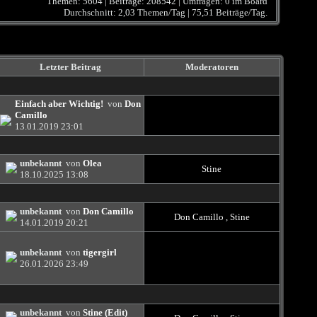
Themen: 5604 | Beiträge: 208542 | Umfragen: 0 im Board
Durchschnitt: 2,03 Themen/Tag | 75,51 Beiträge/Tag.
Letzter Beitrag
Moderatoren
Einfach aber Wichtig!
von
Don
Camillo
13.01.2019
23:01
unbekannt
von
Olea
Stine
18.10.2025
13:08
unbekannt
von
Don Camillo
Don Camillo
,
Stine
14.01.2019
20:21
unbekannt
von
tigergirl
26.01.2026
23:49
unbekannt
von
Stine (Edit)