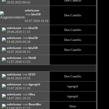
Don Camillo
28.05.2025
09:42
unbekannt
von
kiwi50
Don Camillo
02.07.2026
10:10
unbekannt
von
kiwi50
Don Camillo
29.06.2026
11:15
unbekannt
von
kiwi50
Don Camillo
03.08.2026
09:28
unbekannt
von
kiwi50
Don Camillo
16.07.2026
09:53
unbekannt
von
Heidi
12.07.2026
11:22
unbekannt
von
IZZI
Don Camillo
26.05.2024
19:55
unbekannt
von
tigergirl
tigergirl
23.07.2026
21:33
unbekannt
von
Olea
tigergirl
14.07.2021
20:55
unbekannt
von
Boardfee
Stine
13.09.2025
17:25