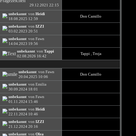
29.12.2021
22:15
unbekannt
von
Heidi
Don Camillo
18.08.2025
12:59
unbekannt
von
IZZI
03.02.2023
20:51
unbekannt
von Fawn
14.04.2023
19:56
unbekannt
von
Tappi
Tappi
,
Troja
02.08.2026
16:42
unbekannt
von Fawn
Don Camillo
20.04.2025
10:06
unbekannt
von Emilia
30.09.2024
18:01
unbekannt
von Fawn
01.11.2024
15:46
unbekannt
von
Heidi
22.11.2024
10:46
unbekannt
von
IZZI
21.12.2024
20:16
unbekannt
von
Olea