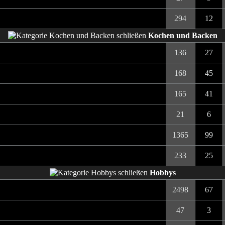
294
12
Kochen und Backen
136
27
168
45
165
41
21
6
1365
99
233
25
Hobbys
2498
67
47
3