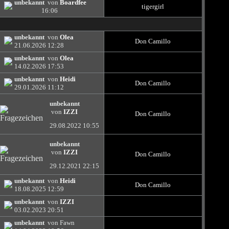
unbekannt
von
Boardfee
tigergirl
16:06
unbekannt
von
Olea
Don Camillo
21.06.2026
12:28
unbekannt
von
Olea
14.02.2026
17:53
unbekannt
von
Heidi
Don Camillo
29.01.2026
11:12
unbekannt
von
IZZI
Don Camillo
29.08.2022
10:55
unbekannt
von
IZZI
Don Camillo
29.12.2021
22:15
unbekannt
von
Heidi
Don Camillo
18.08.2025
12:59
unbekannt
von
IZZI
03.02.2023
20:51
unbekannt
von Fawn