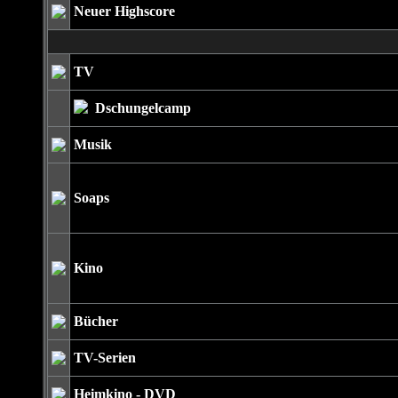
Neuer Highscore
TV
Dschungelcamp
Musik
Soaps
Kino
Bücher
TV-Serien
Heimkino - DVD