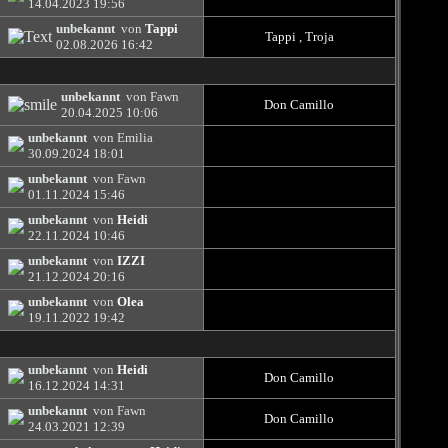
14.04.2023
19:56
unbekannt
von
Tappi
Tappi
,
Troja
02.08.2026
16:42
unbekannt
von Fawn
Don Camillo
20.04.2025
10:06
unbekannt
von Emilia
30.09.2024
18:01
unbekannt
von Fawn
01.11.2024
15:46
unbekannt
von
Heidi
22.11.2024
10:46
unbekannt
von
IZZI
21.12.2024
20:16
unbekannt
von
Olea
19.11.2022
19:42
unbekannt
von
Heidi
Don Camillo
16.12.2024
14:31
unbekannt
von Fawn
Don Camillo
24.03.2021
12:39