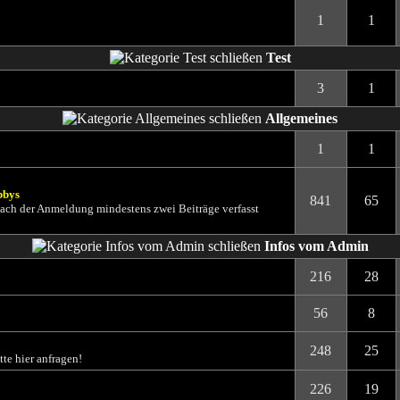
1
1
Test
3
1
Allgemeines
1
1
bbys
841
65
 nach der Anmeldung mindestens zwei Beiträge verfasst
Infos vom Admin
216
28
56
8
248
25
te hier anfragen!
226
19