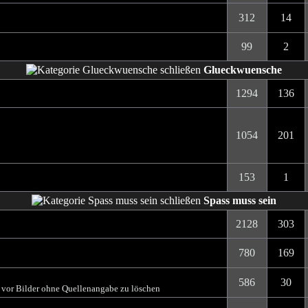
312
14
99
2
Glueckwuensche
1294
136
1054
201
153
1
Spass muss sein
2128
303
780
169
586
30
t vor Bilder ohne Quellenangabe zu löschen