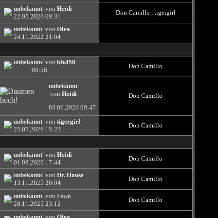
unbekannt
von
Heidi
Don Camillo
,
tigergirl
22.05.2026
09:31
unbekannt
von
Olea
24.11.2022
21:04
unbekannt
von
kiwi50
Don Camillo
08:58
unbekannt
von
Heidi
Don Camillo
03.06.2026
09:47
unbekannt
von
tigergirl
Don Camillo
25.07.2026
15:23
unbekannt
von
Heidi
Don Camillo
01.08.2026
17:44
unbekannt
von
Dr. House
Don Camillo
13.11.2025
20:04
unbekannt
von Fawn
Don Camillo
28.11.2025
23:12
unbekannt
von
Olea