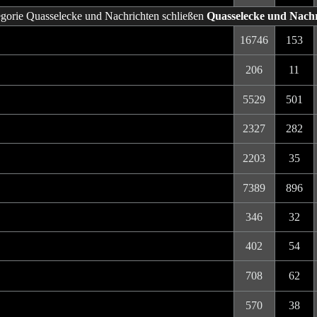
Quasselecke und Nach
16746
153
206
11
5529
501
2327
282
2203
35
7389
896
346
32
402
54
708
62
570
38