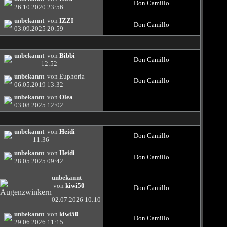
Don Camillo
26.10.2020
23:56
unbekannt
von
IZZI
Don Camillo
03.09.2025
20:59
unbekannt
von
Bibbi
Don Camillo
12:52
unbekannt
von Euphoria
Don Camillo
06.05.2019
13:32
unbekannt
von
Olea
03.08.2025
12:02
unbekannt
von
Heidi
Don Camillo
11:36
unbekannt
von
Heidi
Don Camillo
28.05.2025
09:42
unbekannt
von
kiwi50
Don Camillo
02.07.2026
10:10
unbekannt
von
kiwi50
Don Camillo
29.06.2026
11:15