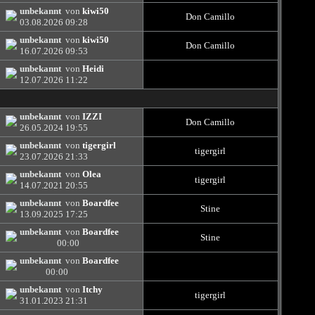
unbekannt
von
kiwi50
Don Camillo
03.08.2026
09:28
unbekannt
von
kiwi50
Don Camillo
16.07.2026
09:53
unbekannt
von
Heidi
12.07.2026
11:22
unbekannt
von
IZZI
Don Camillo
26.05.2024
19:55
unbekannt
von
tigergirl
tigergirl
23.07.2026
21:33
unbekannt
von
Olea
tigergirl
14.07.2021
20:55
unbekannt
von
Boardfee
Stine
13.09.2025
17:25
unbekannt
von
Boardfee
Stine
00:00
unbekannt
von
Boardfee
00:00
unbekannt
von
Itchy
tigergirl
31.01.2023
21:31