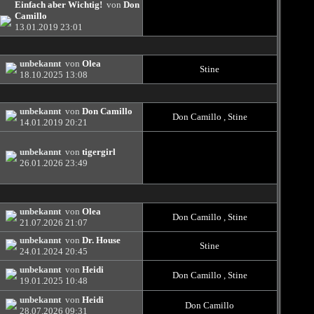
Einfach aber Wichtig!
von
Don
Camillo
13.01.2019
23:01
unbekannt
von
Olea
Stine
18.10.2025
13:08
unbekannt
von
Don Camillo
Don Camillo
,
Stine
14.01.2019
20:21
unbekannt
von
tigergirl
26.01.2026
23:49
unbekannt
von
Olea
Don Camillo
,
Stine
21.07.2026
21:07
unbekannt
von
Dr. House
Stine
24.01.2024
20:45
unbekannt
von
Heidi
Don Camillo
,
Stine
19.01.2025
10:48
unbekannt
von
Heidi
Don Camillo
28.07.2026
09:31