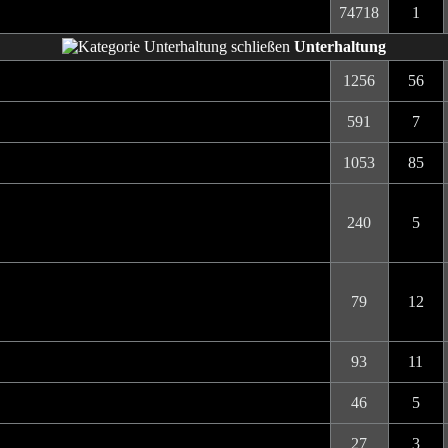
74718
1
Unterhaltung
1256
56
591
7
1053
85
240
5
79
12
93
11
46
5
27
3