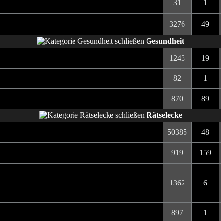
31
1
3276
49
Gesundheit
1243
19
82
1
870
89
Rätselecke
50385
48
919
159
1362
6
897
1