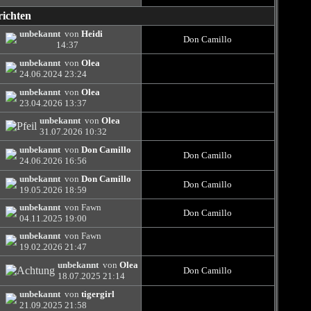
richten
unbekannt
von
Heidi
Don Camillo
14:37
unbekannt
von
Olea
24.06.2024
23:24
unbekannt
von
Olea
23.04.2026
13:37
unbekannt
von
Olea
31.07.2026
10:32
unbekannt
von
Don Camillo
Don Camillo
24.06.2026
16:56
unbekannt
von
Don Camillo
Don Camillo
19.05.2026
18:59
unbekannt
von Fawn
Don Camillo
04.11.2025
19:00
unbekannt
von Fawn
19.02.2026
21:47
unbekannt
von
Olea
Don Camillo
18.07.2025
21:14
unbekannt
von
tigergirl
21.09.2025
21:58