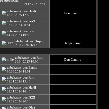
29.12.2021
22:15
unbekannt
von
Heidi
Don Camillo
18.08.2025
12:59
unbekannt
von
IZZI
03.02.2023
20:51
unbekannt
von Fawn
14.04.2023
19:56
unbekannt
von
Tappi
Tappi
,
Troja
02.08.2026
16:42
unbekannt
von Fawn
Don Camillo
20.04.2025
10:06
unbekannt
von Emilia
30.09.2024
18:01
unbekannt
von Fawn
01.11.2024
15:46
unbekannt
von
Heidi
22.11.2024
10:46
unbekannt
von
IZZI
21.12.2024
20:16
unbekannt
von
Olea