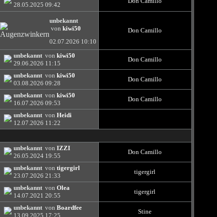
Don Camillo
28.05.2025
09:42
unbekannt
von
kiwi50
Don Camillo
02.07.2026
10:10
unbekannt
von
kiwi50
Don Camillo
29.06.2026
11:15
unbekannt
von
kiwi50
Don Camillo
03.08.2026
09:28
unbekannt
von
kiwi50
Don Camillo
16.07.2026
09:53
unbekannt
von
Heidi
12.07.2026
11:22
unbekannt
von
IZZI
Don Camillo
26.05.2024
19:55
unbekannt
von
tigergirl
tigergirl
23.07.2026
21:33
unbekannt
von
Olea
tigergirl
14.07.2021
20:55
unbekannt
von
Boardfee
Stine
13.09.2025
17:25