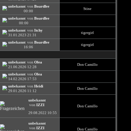
unbekannt
von
Boardfee
Stine
00:00
unbekannt
von
Boardfee
00:00
unbekannt
von
Itchy
tigergirl
31.01.2023
21:31
unbekannt
von
Boardfee
tigergirl
16:06
unbekannt
von
Olea
Don Camillo
21.06.2026
12:28
unbekannt
von
Olea
14.02.2026
17:53
unbekannt
von
Heidi
Don Camillo
29.01.2026
11:12
unbekannt
von
IZZI
Don Camillo
29.08.2022
10:55
unbekannt
von
IZZI
Don Camillo