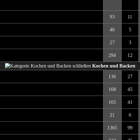
93
11
46
5
27
3
294
12
Kochen und Backen
136
27
168
45
165
41
21
6
1365
99