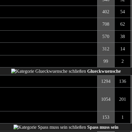
402
54
708
62
570
38
312
14
99
2
Glueckwuensche
1294
136
1054
201
153
1
Spass muss sein