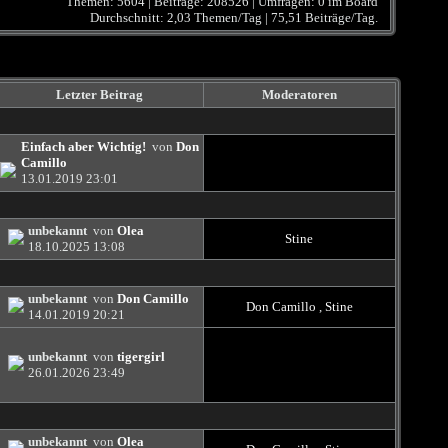
Themen: 5604 | Beiträge: 208526 | Umfragen: 0 im Board
Durchschnitt: 2,03 Themen/Tag | 75,51 Beiträge/Tag.
Letzter Beitrag
Moderatoren
Einfach aber Wichtig!
von
Don
Camillo
13.01.2019
23:01
unbekannt
von
Olea
Stine
18.10.2025
13:08
unbekannt
von
Don Camillo
Don Camillo
,
Stine
14.01.2019
20:21
unbekannt
von
tigergirl
26.01.2026
23:49
unbekannt
von
Olea