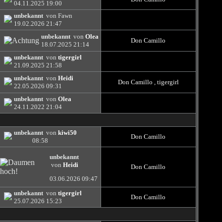
04.11.2025
19:00
unbekannt
von Fawn
19.02.2026
21:47
unbekannt
von
Olea
Don Camillo
18.07.2025
21:14
unbekannt
von
tigergirl
21.09.2025
21:58
unbekannt
von
Heidi
Don Camillo
,
tigergirl
22.05.2026
09:31
unbekannt
von
Olea
24.11.2022
21:04
unbekannt
von
kiwi50
Don Camillo
08:58
unbekannt
von
Heidi
Don Camillo
03.06.2026
09:47
unbekannt
von
tigergirl
Don Camillo
25.07.2026
15:23