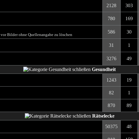
2128
303
780
169
586
30
t vor Bilder ohne Quellenangabe zu löschen
31
1
3276
49
Gesundheit
1243
19
82
1
870
89
Rätselecke
50375
48