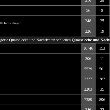
216
28
56
8
248
25
te hier anfragen!
226
19
Quasselecke und Nach
16746
153
206
11
5529
501
2327
282
2203
35
7389
896
346
32