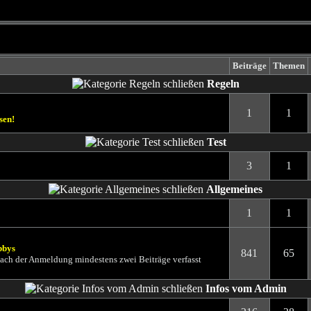
Beiträge
Themen
Regeln
1
1
Test
3
1
Allgemeines
1
1
bbys
841
65
 nach der Anmeldung mindestens zwei Beiträge verfasst
Infos vom Admin