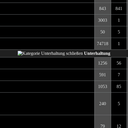
843
841
3003
1
50
5
74718
1
Unterhaltung
1256
56
591
7
1053
85
240
5
79
12