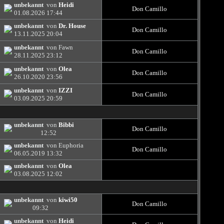
unbekannt
von
Heidi
Don Camillo
01.08.2026
17:44
unbekannt
von
Dr. House
Don Camillo
13.11.2025
20:04
unbekannt
von Fawn
Don Camillo
28.11.2025
23:12
unbekannt
von
Olea
Don Camillo
26.10.2020
23:56
unbekannt
von
IZZI
Don Camillo
03.09.2025
20:59
unbekannt
von
Bibbi
Don Camillo
12:52
unbekannt
von Euphoria
Don Camillo
06.05.2019
13:32
unbekannt
von
Olea
03.08.2025
12:02
unbekannt
von
kiwi50
Don Camillo
09:32
unbekannt
von
Heidi