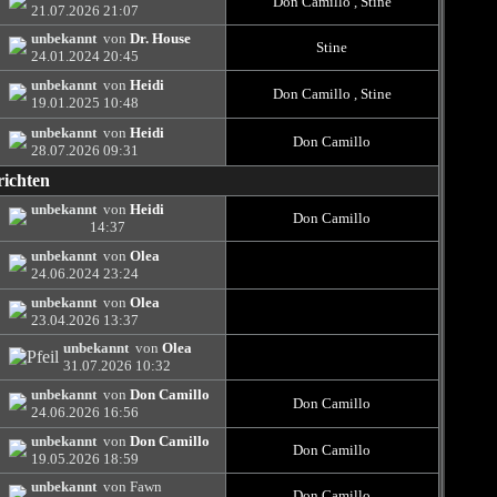
Don Camillo
,
Stine
21.07.2026
21:07
unbekannt
von
Dr. House
Stine
24.01.2024
20:45
unbekannt
von
Heidi
Don Camillo
,
Stine
19.01.2025
10:48
unbekannt
von
Heidi
Don Camillo
28.07.2026
09:31
richten
unbekannt
von
Heidi
Don Camillo
14:37
unbekannt
von
Olea
24.06.2024
23:24
unbekannt
von
Olea
23.04.2026
13:37
unbekannt
von
Olea
31.07.2026
10:32
unbekannt
von
Don Camillo
Don Camillo
24.06.2026
16:56
unbekannt
von
Don Camillo
Don Camillo
19.05.2026
18:59
unbekannt
von Fawn
Don Camillo