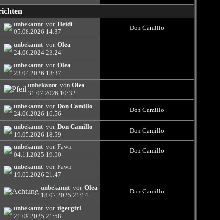
richten
unbekannt
von
Heidi
Don Camillo
05.08.2026
14:37
unbekannt
von
Olea
24.06.2024
23:24
unbekannt
von
Olea
23.04.2026
13:37
unbekannt
von
Olea
31.07.2026
10:32
unbekannt
von
Don Camillo
Don Camillo
24.06.2026
16:56
unbekannt
von
Don Camillo
Don Camillo
19.05.2026
18:59
unbekannt
von Fawn
Don Camillo
04.11.2025
19:00
unbekannt
von Fawn
19.02.2026
21:47
unbekannt
von
Olea
Don Camillo
18.07.2025
21:14
unbekannt
von
tigergirl
21.09.2025
21:58