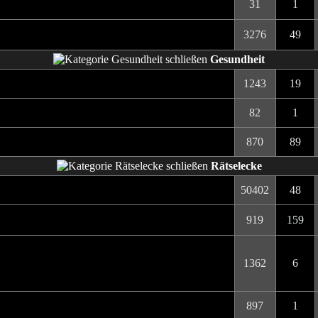
31
1
3276
49
Gesundheit
1243
19
82
1
870
89
Rätselecke
50402
48
919
159
1362
6
897
1