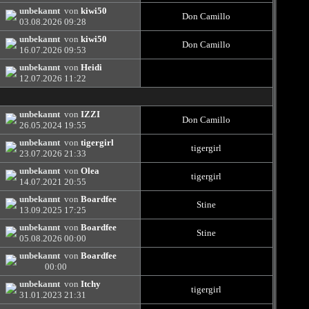
unbekannt
von
kiwi50
Don Camillo
03.08.2026
09:28
unbekannt
von
kiwi50
Don Camillo
16.07.2026
09:53
unbekannt
von
Heidi
12.07.2026
11:22
unbekannt
von
IZZI
Don Camillo
26.05.2024
19:55
unbekannt
von
tigergirl
tigergirl
23.07.2026
21:33
unbekannt
von
Olea
tigergirl
14.07.2021
20:55
unbekannt
von
Boardfee
Stine
13.09.2025
17:25
unbekannt
von
Boardfee
Stine
05.08.2026
00:00
unbekannt
von
Boardfee
00:00
unbekannt
von
Itchy
tigergirl
31.01.2023
21:31