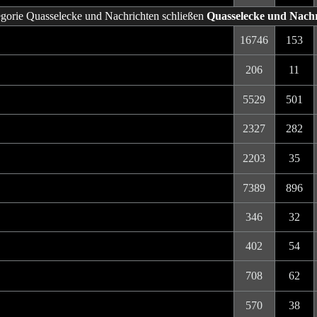
Quasselecke und Nach
16746
153
206
11
5529
501
2327
282
2203
35
7389
896
346
32
402
54
708
62
570
38