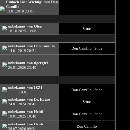
Einfach aber Wichtig!
von
Don
Camillo
13.01.2019
23:01
unbekannt
von
Olea
Stine
18.10.2025
13:08
unbekannt
von
Don Camillo
Don Camillo
,
Stine
14.01.2019
20:21
unbekannt
von
tigergirl
26.01.2026
23:49
unbekannt
von
IZZI
Don Camillo
,
Stine
10:01
unbekannt
von
Dr. House
Stine
24.01.2024
20:45
unbekannt
von
Heidi
Don Camillo
,
Stine
19.01.2025
10:48
unbekannt
von
Heidi
Don Camillo
28.07.2026
09:31