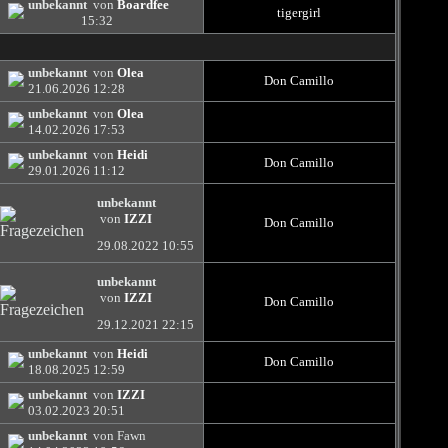
unbekannt
von
Boardfee
tigergirl
15:32
unbekannt
von
Olea
Don Camillo
21.06.2026
12:28
unbekannt
von
Olea
14.02.2026
17:53
unbekannt
von
Heidi
Don Camillo
29.01.2026
11:12
unbekannt
von
IZZI
Don Camillo
29.08.2022
10:55
unbekannt
von
IZZI
Don Camillo
29.12.2021
22:15
unbekannt
von
Heidi
Don Camillo
18.08.2025
12:59
unbekannt
von
IZZI
03.02.2023
20:51
unbekannt
von Fawn