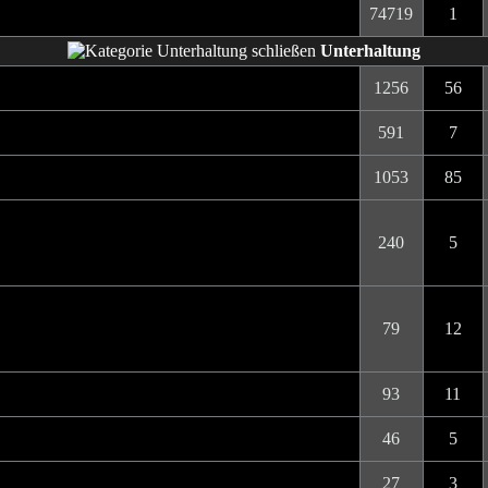
74719
1
Unterhaltung
1256
56
591
7
1053
85
240
5
79
12
93
11
46
5
27
3