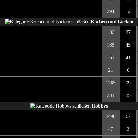
294
12
Kochen und Backen
136
27
168
45
165
41
21
6
1365
99
233
25
Hobbys
2498
67
47
3