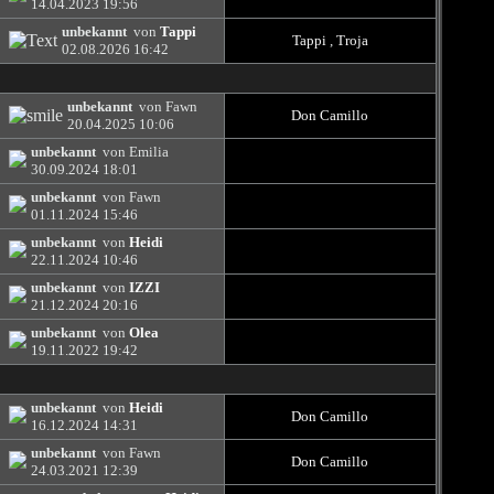
14.04.2023
19:56
unbekannt
von
Tappi
Tappi
,
Troja
02.08.2026
16:42
unbekannt
von Fawn
Don Camillo
20.04.2025
10:06
unbekannt
von Emilia
30.09.2024
18:01
unbekannt
von Fawn
01.11.2024
15:46
unbekannt
von
Heidi
22.11.2024
10:46
unbekannt
von
IZZI
21.12.2024
20:16
unbekannt
von
Olea
19.11.2022
19:42
unbekannt
von
Heidi
Don Camillo
16.12.2024
14:31
unbekannt
von Fawn
Don Camillo
24.03.2021
12:39