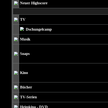
Neuer Highscore
TV
Dschungelcamp
Musik
Soaps
Kino
Bücher
TV-Serien
Heimkino - DVD