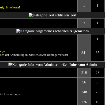
1
1
sen!
Test
3
1
Allgemeines
1
1
bbys
841
65
 nach der Anmeldung mindestens zwei Beiträge verfasst
Infos vom Admin
219
28
56
8
248
25
te hier anfragen!
226
19