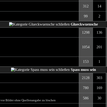
312
14
99
2
Glueckwuensche
1298
136
1054
201
153
1
Spass muss sein
2128
303
780
169
586
30
t vor Bilder ohne Quellenangabe zu löschen