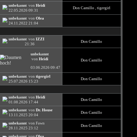
unbekannt
von
Heidi
Don Camillo
,
tigergirl
22.05.2026
09:31
unbekannt
von
Olea
24.11.2022
21:04
unbekannt
von
IZZI
Don Camillo
21:36
unbekannt
von
Heidi
Don Camillo
03.06.2026
09:47
unbekannt
von
tigergirl
Don Camillo
25.07.2026
15:23
unbekannt
von
Heidi
Don Camillo
01.08.2026
17:44
unbekannt
von
Dr. House
Don Camillo
13.11.2025
20:04
unbekannt
von Fawn
Don Camillo
28.11.2025
23:12
unbekannt
von
Olea