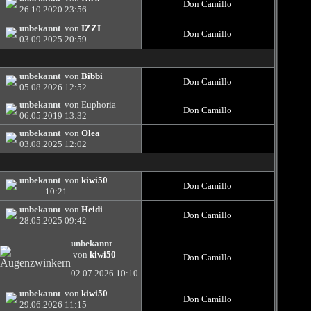
Don Camillo
26.10.2020
23:56
unbekannt
von
IZZI
Don Camillo
03.09.2025
20:59
unbekannt
von
Bibbi
Don Camillo
05.08.2026
12:52
unbekannt
von Euphoria
Don Camillo
06.05.2019
13:32
unbekannt
von
Olea
03.08.2025
12:02
unbekannt
von
kiwi50
Don Camillo
10:21
unbekannt
von
Heidi
Don Camillo
28.05.2025
09:42
unbekannt
von
kiwi50
Don Camillo
02.07.2026
10:10
unbekannt
von
kiwi50
Don Camillo
29.06.2026
11:15