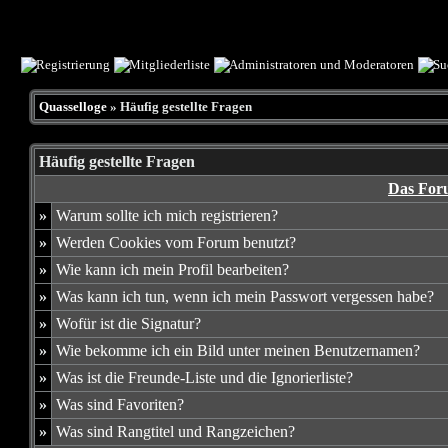
Quasselloge
» Häufig gestellte Fragen
Häufig gestellte Fragen
Das For
»
Warum sollte ich mich registrieren?
»
Werden Cookies vom Forum benutzt?
»
Wie kann ich mein Profil bearbeiten?
»
Was kann ich tun, wenn ich mein Passwort vergessen habe?
»
Wofür ist die Signatur?
»
Wie bekomme ich ein Bild unter meinen Benutzernamen?
»
Was ist die Freunde-Liste und die Ignorierliste?
»
Was sind Favoriten?
»
Was sind Rangtitel und Rangzeichen?