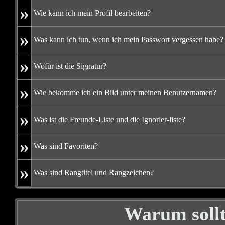
»
Wie kann ich mein Profil bearbeiten?
»
Was kann ich tun, wenn ich mein Passwort vergessen habe?
»
Wofür ist die Signatur?
»
Wie bekomme ich ein Bild unter meinen Benutzernamen?
»
Was ist die Freunde-Liste und die Ignorier-liste?
»
Was sind Favoriten?
»
Was sind Rangtitel und Rangzeichen?
Warum sollt