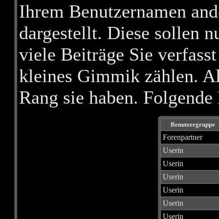
Ihrem Benutzernamen ande
dargestellt. Diese sollen n
viele Beiträge Sie verfass
kleines Gimmik zählen. Al
Rang sie haben. Folgende 
Benutzergruppe
Forenpartner
Userin
Userin
Userin
Userin
Userin
Userin