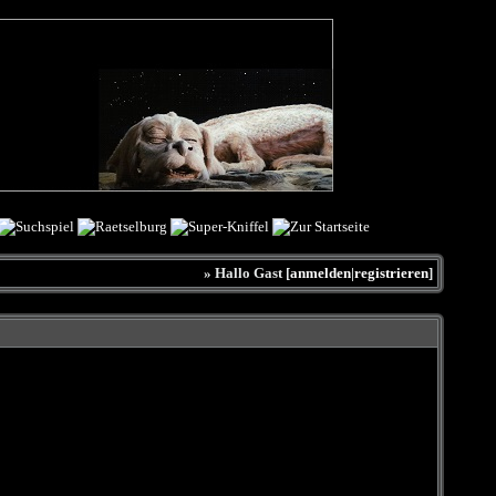
» Hallo Gast [
anmelden
|
registrieren
]