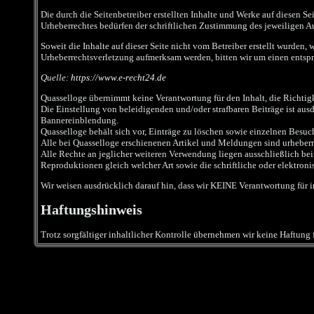
Die durch die Seitenbetreiber erstellten Inhalte und Werke auf diesen S
Urheberrechtes bedürfen der schriftlichen Zustimmung des jeweiligen Aut
Soweit die Inhalte auf dieser Seite nicht vom Betreiber erstellt wurden,
Urheberrechtsverletzung aufmerksam werden, bitten wir um einen entsp
Quelle:
https://www.e-recht24.de
Quasselloge übernimmt keine Verantwortung für den Inhalt, die Richtigke
Die Einstellung von beleidigenden und/oder strafbaren Beiträge ist ausd
Bannereinblendung.
Quasselloge behält sich vor, Einträge zu löschen sowie einzelnen Besuc
Alle bei Quasselloge erschienenen Artikel und Meldungen sind urheberr
Alle Rechte an jeglicher weiteren Verwendung liegen ausschließlich bei
Reproduktionen gleich welcher Art sowie die schriftliche oder elektro
Wir weisen ausdrücklich darauf hin, dass wir KEINE Verantwortung fü
Haftungshinweis
Trotz sorgfältiger inhaltlicher Kontrolle übernehmen wir keine Haftung fü