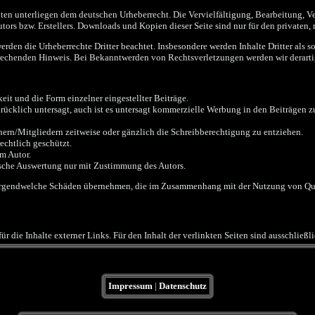
eiten unterliegen dem deutschen Urheberrecht. Die Vervielfältigung, Bearbeitung, 
ors bzw. Erstellers. Downloads und Kopien dieser Seite sind nur für den privaten,
 werden die Urheberrechte Dritter beachtet. Insbesondere werden Inhalte Dritter als 
rechenden Hinweis. Bei Bekanntwerden von Rechtsverletzungen werden wir derarti
it und die Form einzelner eingestellter Beiträge.
rücklich untersagt, auch ist es untersagt kommerzielle Werbung in den Beiträgen zu
hern/Mitgliedern zeitweise oder gänzlich die Schreibberechtigung zu entziehen.
echtlich geschützt.
m Autor.
nische Auswertung nur mit Zustimmung des Autors.
r irgendwelche Schäden übernehmen, die im Zusammenhang mit der Nutzung von Qua
r die Inhalte externer Links. Für den Inhalt der verlinkten Seiten sind ausschließl
Impressum
|
Datenschutz